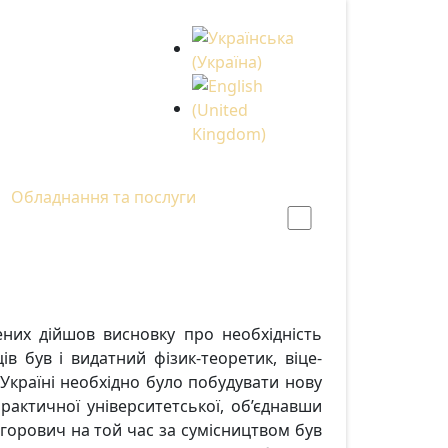
Оберіть свою мову
Обладнання та послуги
ених дійшов висновку про необхідність
в був і видатний фізик-теоретик, віце-
в Україні необхідно було побудувати нову
рактичної університетської, об’єднавши
игорович на той час за сумісництвом був