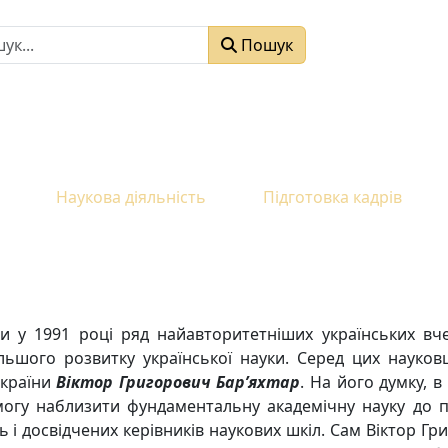
к
Пошук
Наукова діяльність
Підготовка кадрів
ни у 1991 році ряд найавторитетніших українських вч
ьшого розвитку української науки. Серед цих науковці
України
Віктор Григорович Бар’яхтар
. На його думку, 
змогу наблизити фундаментальну академічну науку до п
і досвідчених керівників наукових шкіл. Сам Віктор Гр