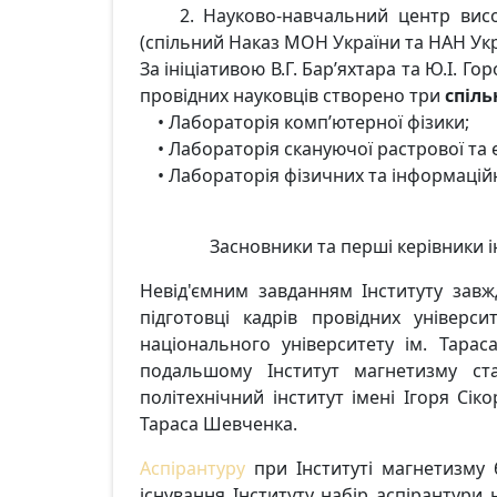
2. Науково-навчальний центр високо
(спільний Наказ МОН України та НАН Укра
За ініціативою В.Г. Бар’яхтара та Ю.І.
провідних науковців створено три
спіль
• Лабораторія комп’ютерної фізики;
• Лабораторія скануючої растрової та е
• Лабораторія фізичних та інформаційни
Засновники та перші керівники інс
Невід'ємним завданням Інституту завж
підготовці кадрів провідних універси
національного університету ім. Тарас
подальшому Інститут магнетизму ста
політехнічний інститут імені Ігоря Сік
Тараса Шевченка.
Аспірантуру
при Інституті магнетизму
існування Інституту набір аспірантури