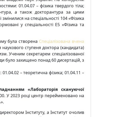
стями: 01.04.07 – фізика твердого тіла;
рантура, а також докторантура за цими
 змінилися на спеціальності 104 «Фізика
рмовані у спеціальності Е5 «Фізика та
тизму була створена
Спеціалізована вчена
 наукового ступеня доктора (кандидата)
тизм. Ученим секретарем спеціалізованої
ради було захищено понад 60 дисертацій, з
 01.04.02 – теоретична фізика; 01.04.11 –
ладнанням «Лабораторія скануючої
00. У 2023 році центр перейменовано на
».
директором Інституту, а Інститут очолив