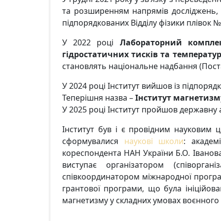
та розширенням напрямів досліджень,
підпорядкованих Відділу фізики плівок №
У 2022 році
Лабораторний комплек
гідростатичних тисків та температу
становлять національне надбання (Постан
У 2024 році Інститут вийшов із підпоряд
Теперішня назва –
Інститут магнетизму
У 2025 році Інститут пройшов державну а
Інститут був і є провідним науковим ц
сформувалися
наукові школи
: академ
кореспондента НАН України Б.О. Іванова
виступає організатором (співорган
співкоординатором міжнародної програми 
грантової програми, що була ініційован
магнетизму у складних умовах воєнного 