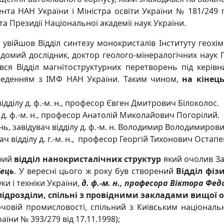
нта НАН України і Міністра освіти України № 181/249 
та Президії Національної академії наук України.
 увійшов Відділ синтезу монокристалів Інституту геохімі
домий дослідник, доктор геолого-мінералогічних наук 
вся Відділ магнітоструктурних перетворень під керівн
еденням з ІМФ НАН України. Таким чином,
на кінець
ідділу д. ф.-м. н., професор Євген Дмитрович Білоколос.
у д. ф.-м. н., професор Анатолій Миколайович Погорілий.
ь, завідувач відділу д. ф.-м. н. Володимир Володимирови
ч відділу д. г.-м. н., професор Георгій Тихонович Остапе
ений
відділ нанокристалічних структур
який очолив За
бець
. У вересні цього ж року був створений
Відділ фіз
и і техніки України,
д. ф.-м. н., професора Віктора Фед
підрозділи, спільні з провідними закладами вищої о
овій промисловості, спільний з Київським національ
їни № 393/279 від 17.11.1998);