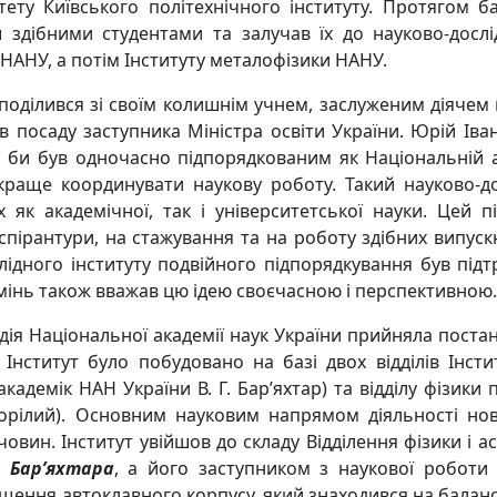
ету Київського політехнічного інституту. Протягом ба
 здібними студентами та залучав їх до науково-дослі
 НАНУ, а потім Інституту металофізики НАНУ.
ділився зі своїм колишнім учнем, заслуженим діячем нау
ав посаду заступника Міністра освіти України. Юрій Ів
й би був одночасно підпорядкованим як Національній ак
краще координувати наукову роботу. Такий науково-д
 як академічної, так і університетської науки. Цей 
ірантури, на стажування та на роботу здібних випускн
лідного інституту подвійного підпорядкування був під
ремінь також вважав цю ідею своєчасною і перспективною.
ія Національної академії наук України прийняла постан
. Інститут було побудовано на базі двох відділів Інст
академік НАН України В. Г. Бар’яхтар) та відділу фізики п
огорілий). Основним науковим напрямом діяльності но
овин. Інститут увійшов до складу Відділення фізики і 
. Бар’яхтара
, а його заступником з наукової роботи
ення автоклавного корпусу, який знаходився на баланс