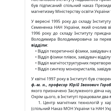
був підписаний спільний наказ Президе
магнетизму Міністерству освіти України 
У вересні 1995 року до складу Інституту
Семененка НАН України, який очолив ві
1996 року до складу Інституту приєдна
Володимира Володимировича за перев
відділи
:
• Відділ теоретичної фізики, завідувач в
• Відділ фізики плівок, завідувач відділ
• Відділ магнітоструктурних перетворен
• Відділ синтезу монокристалів, завідува
У квітні 1997 року в Інституті був створ
ф.-м. н., професор Юрій Іванович Горо
якого призначено Заслуженого діяча наук
Окрім цього, в Інституті працювали два
1. Центр магнітних технологій у харч
(спільний Наказ МОН України та НАН Укра