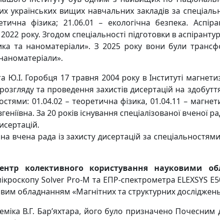
 українських вищих навчальних закладів за спеціально
ретична фізика; 21.06.01 – екологічна безпека. Аспі
022 року. Згодом спеціальності підготовки в аспірантурі
ика та наноматеріали». З 2025 року вони були трансфо
 наноматеріали».
 та Ю.І. Горобця 17 травня 2004 року в Інституті магне
озгляду та проведення захистів дисертацій на здобуття
стями: 01.04.02 – теоретична фізика, 01.04.11 – магне
вгеніївна. За 20 років існування спеціалізованої вченої 
исертацій.
ана вчена рада із захисту дисертацій за спеціальностями:
ентр колективного користування науковими об
ікроскопу Solver Pro-М та ЕПР-спектрометра ELEXSYS E5
вим обладнанням «Магнітних та структурних досліджень
деміка В.Г. Бар’яхтара, його було призначено Почесним 