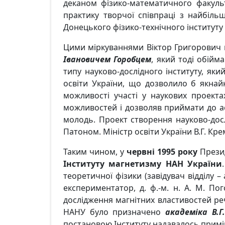
деканом фізико-математичного факульт
практику творчої співпраці з найбільш
Донецького фізико-технічного інституту
Цими міркуваннями Віктор Григорович по
Івановичем Горобцем
, який тоді обійм
типу науково-дослідного інституту, яки
освіти України, що дозволило б якнай
можливості участі у наукових проектах
можливостей і дозволяв приймати до асп
молодь. Проект створення науково-дос
Патоном. Міністр освіти України В.Г. К
Таким чином, у
червні 1995 року
Презид
Інституту магнетизму НАН України
теоретичної фізики (завідувач відділу – 
експериментатор, д. ф.-м. н. А. М. П
дослідження магнітних властивостей реч
НАНУ було призначено
академіка В.Г
постановою Інституту надавалось приміщ