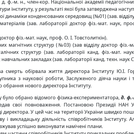
, д. ф.-м. н., член-кор. Національної академії педагогіч
ури інституту, у результаті якої була затверджена наступ
ої динаміки конденсованих середовищ (№01) (зав. відділу д
матеріалів (зав. лабораторії доктор фіз.-мат. наук, пр
доктор фіз.-мат. наук, проф. О. І. Товстолиткін).
их магнітних структур (№03) (зав відділу доктор фіз.-м
алічних структур (зав. лабораторії канд. фіз.-мат. на
навчальних закладах (зав. лабораторії канд. техн. наук С
а смерть обірвала життя директора Інституту Ю.І. Го
пника з наукової роботи, Заслуженого діяча науки і те
до обрання нового директора Інституту.
ту було обрано відомого фізика-експериментатора,
д. ф.
едав свої повноваження. Постановою Президії НАН Ук
і директора. У цей час на території України швидко по
 і викладацьку діяльність співробітників Інституту. Ал
довжував успішно виконувати намічені плани.
нням частини співробітників Інституту прикладних пробле