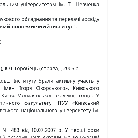
льним університетом ім. Т. Шевченка
аукового обладнання та передачі досвіду
ький політехнічний інститут"
:
;
, Ю.І. Горобець (справа)., 2005 р.
овці Інституту брали активну участь у
 імені Ігоря Сікорського», Київського
 Києво-Могилянської академії, тощо. У
атичного факультету НТУУ «Київський
ївського національного університету ім.
 № 483 від 10.07.2007 р. У перші роки
й академії наук України. На конкурсній