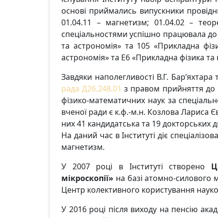
основі приймались випускники провідних
01.04.11 – магнетизм; 01.04.02 – тео
спеціальностями успішно працювала до 2
та астрономія» та 105 «Прикладна фіз
астрономія» та Е6 «Прикладна фізика та
Завдяки наполегливості В.Г. Бар’яхтара
рада Д26.248.01
з правом прийняття до р
фізико-математичних наук за спеціально
вченої ради є к.ф.-м.н. Козлова Лариса Є
них 41 кандидатська та 19 докторських д
На даний час в Інституті діє спеціалізов
магнетизм.
У 2007 році в Інституті створено
Ц
мікроскопії»
на базі атомно-силового м
Центр колективного користування науко
У 2016 році після виходу на пенсію ака