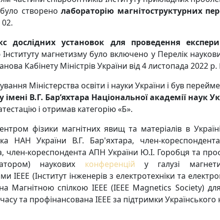
 було створено
лабораторію магнітоструктурних пе
 02.
с дослідних установок для проведення експери
р
Інституту магнетизму було включено у Перелік наукових
ова Кабінету Міністрів України від 4 листопада 2022 р. 
кування Міністерства освіти і науки України і був перей
 імені В.Г. Бар’яхтара Національної академії наук У
тестацію і отримав категорію «Б».
ентром фізики магнітних явищ та матеріалів в Україні
іка НАН України В.Г. Бар'яхтара, член-кореспондент
, член-кореспондента АПН України Ю.І. Горобця та проф
ізатором) наукових
конференцій
у галузі магнети
IEEE (Інститут інженерів з електротехніки та електроні
а Магнітною спілкою IEEE (IEEE Magnetics Society) дл
часу та профінансована IEEE за підтримки Українського