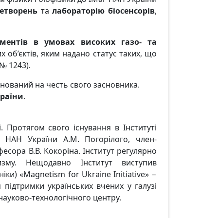
ретворень
та
лабораторію біосенсорів
,
ментів в умовах високих газо- та
 об’єктів, яким надано статус таких, що
№ 1243).
менований на честь свого засновника.
країни
.
. Протягом свого існування в Інституті
а НАН України А.М. Погорілого, член-
есора В.В. Кокоріна. Інститут регулярно
зму. Нещодавно Інститут виступив
ки) «Magnetism for Ukraine Initiative» −
я підтримки українських вчених у галузі
 науково-технологічного центру.