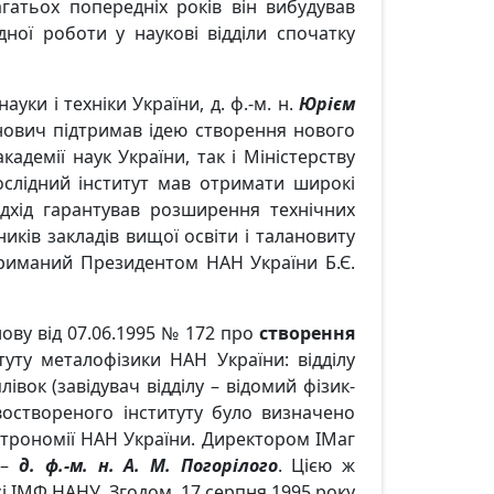
гатьох попередніх років він вибудував
дної роботи у наукові відділи спочатку
ки і техніки України, д. ф.-м. н.
Юрієм
анович підтримав ідею створення нового
адемії наук України, так і Міністерству
ослідний інститут мав отримати широкі
підхід гарантував розширення технічних
иків закладів вищої освіти і талановиту
триманий Президентом НАН України Б.Є.
ову від 07.06.1995 № 172 про
створення
итуту металофізики НАН України: відділу
лівок (завідувач відділу – відомий фізик-
воствореного інституту було визначено
астрономії НАН України. Директором ІМаг
 –
д. ф.-м. н. А. М. Погорілого
. Цією ж
і ІМФ НАНУ. Згодом, 17 серпня 1995 року