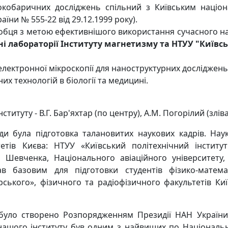
баричних досліджень спільний з Київським націона
їни № 555-22 від 29.12.1999 року).
 Горобця з метою ефективнішого використання сучасного н
ні лабораторії Інституту магнетизму та НТУУ "Київс
лектронної мікроскопії для наноструктурних досліджень
х технологій в біології та медицині.
титуту - В.Г. Бар'яхтар (по центру), А.М. Погорілий (зліва)
ди була підготовка талановитих наукових кадрів. Наук
тетів Києва: НТУУ «Київський політехнічний інститут
а Шевченка, Національного авіаційного університету,
в базовим для підготовки студентів фізико-матем
орського», фізичного та радіофізичного факультетів Ки
 було створено Розпорядженням Президії НАН України
 нашого інституту був одним з найвищих по Національні