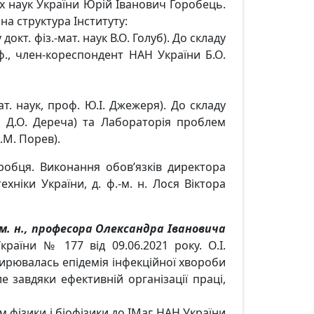
них наук України Юрій Іванович Горобець.
на структура Інституту:
окт. фіз.-мат. наук В.О. Голуб). До складу
оф., член-кореспондент НАН України Б.О.
ат. наук, проф. Ю.І. Джежеря). До складу
ук Д.О. Дереча) та Лабораторія проблем
.М. Порев).
робця. Виконання обов’язків директора
хніки України, д. ф.-м. н. Лося Віктора
-м. н., професора Олександра Івановича
раїни № 177 від 09.06.2021 року. О.І.
ширювалась епідемія інфекційної хвороби
е завдяки ефективній організації праці,
м фізики і біофізики до ІМаг НАН України