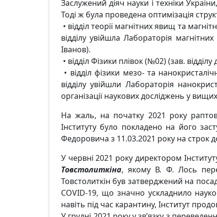
Заслужений діяч науки і техніки України
Тоді ж була проведена оптимізація структ
• відділ теорії магнітних явищ та магнітн
відділу увійшла Лабораторія магнітних 
Іванов).
• відділ Фізики плівок (№02) (зав. відділу 
• відділ фізики мезо- та нанокристалічн
відділу увійшли Лабораторія нанокрист
організації наукових досліджень у вищих 
На жаль, на початку 2021 року раптов
Інституту було покладено на його засту
Федоровича з 11.03.2021 року на строк 
У червні 2021 року директором Інститу
Товстолиткіна
, якому В. Ф. Лось пер
Товстолиткін був затверджений на посад
COVID-19, що значно ускладнило наукову
навіть під час карантину, Інститут про
У грудні 2021 року у зв’язку з переведе