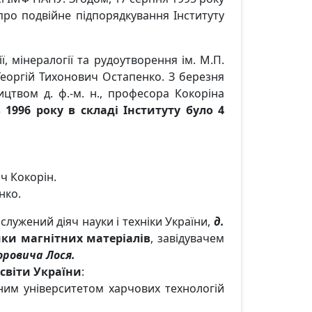
про подвійне підпорядкування Інституту
ї, мінералогії та рудоутворення ім. М.П.
Георгій Тихонович Остапенко. З березня
ицтвом д. ф.-м. н., професора Кокоріна
 1996 року в складі Інституту було 4
ч Кокорін.
нко.
служений діяч науки і техніки України,
д.
ики магнітних матеріалів
, завідувачем
оровича Лося.
світи України
:
ним університетом харчових технологій