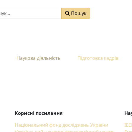
к
Пошук
Наукова діяльність
Підготовка кадрів
Корисні посилання
На
Національний фонд досліджень України
IEE
Український науково-технологічний центр
Eur