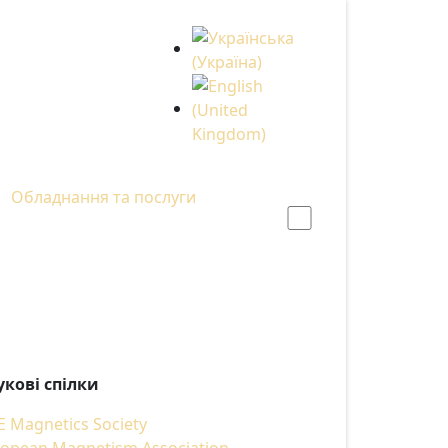
Оберіть свою мову
Обладнання та послуги
укові спілки
E Magnetics Society
opean Magnetism Association